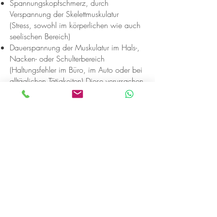
Spannungskopfschmerz, durch
Verspannung der Skelettmuskulatur
(Stress, sowohl im körperlichen wie auch
seelischen Bereich)
Dauerspannung der Muskulatur im Hals-,
Nacken- oder Schulterbereich
(Haltungsfehler im Büro, im Auto oder bei
alltäglichen Tätigkeiten) Diese verursachen
einen mechanischen Druck auf die
grossen, zum Gehirn führenden
Blutgefässe und können dadurch die
Zufuhr verringern.
Der wirbelsäulenbedingte Kopfschmerz,
besonders an der Halswirbelsäule,
ausgelöst durch einen Auffahrunfall im
Strassenverkehr (Schleudertrauma) oder
durch Verschiebungen von Halswirbeln
Hormonelle Faktoren, wie bei der Frau die
tief greifenden Umstellungen bei der
Menstruation, Schwangerschaft und